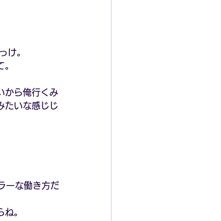
っけ。
て。
いから俺行くみ
みたいな感じじ
ラーな働き方だ
らね。