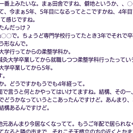
一番上みたいな。まぁ田舎ですね、僻地というか、、〇
て、今まぁ5年、5年目になるってとこですかね、4年
って感じですね。
たんだっけ？
ね〇〇で。ちょうど専門学校行ってたとき3年でそれで卒
う形なんで。
大学行ってからの柔整学科か。
鍼灸大学卒業してから就職しつつ柔整学科行ったってい
大学卒業してから5年。
す。
か。どうですかもうでも4年経って。
面で言うと何とかやってはいけてますね。結構、そのー
でどうかなっていうとこあったんですけど。あんまり、
結構あるんですけど。
地元あんまり今居なくなってて。もうご年配で居られな
てなると隣の市まで、それこそ天橋立の方の近くとかま