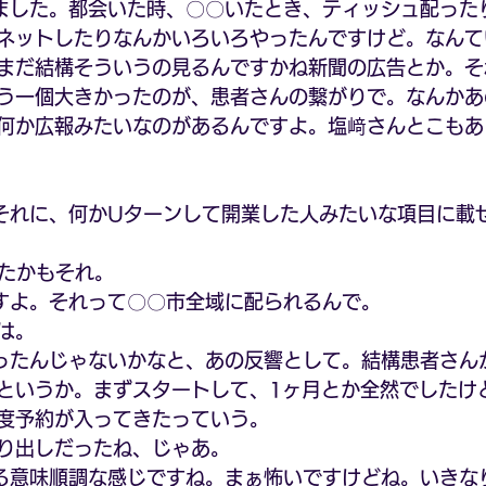
ました。都会いた時、〇〇いたとき、ティッシュ配った
ネットしたりなんかいろいろやったんですけど。なんて
まだ結構そういうの見るんですかね新聞の広告とか。そ
う一個大きかったのが、患者さんの繋がりで。なんかあ
何か広報みたいなのがあるんですよ。塩﨑さんとこもあ
それに、何かUターンして開業した人みたいな項目に載
見たかもそれ。
すよ。それって〇〇市全域に配られるんで。
は。
ったんじゃないかなと、あの反響として。結構患者さん
というか。まずスタートして、1ヶ月とか全然でしたけ
度予約が入ってきたっていう。
り出しだったね、じゃあ。
る意味順調な感じですね。まぁ怖いですけどね。いきな