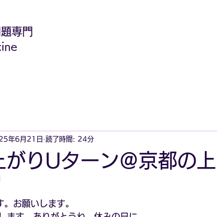
問題専門
ine
25年6月21日
読了時間: 24分
上がりUターン＠京都の
日
す。お願いします。
します。ありがとうね。休みの日に。