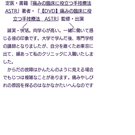
定医・書籍『
痛みの臨床に役立つ手技療法
ASTR
』著者・『
【DVD】痛みの臨床に役
立つ手技療法 ASTR
』監修・出演
誠実・快活。向学心が高い。一緒に働いて感
じる彼の印象です。大学で学んだ後、専門学校
の講師となりましたが、自分を磨くため東京に
出て、縁あって私のクリニックに入職いたしま
した。
からだの故障はかんたんのように見える場合
でもじつは複雑なことがあります。痛みやしび
れの原因を探るのはなかなかたいへんなのです
が、彼の探求心は強く、鍼灸マッサージ師・柔
道整復師の知識のほか、現代の医学知識、リハ
ビリテーションの分野に加え手技療法について
熱心に学んできました。
患者さんの気持ちを思いやり、相手の立場に
立って物事を考えることのできる青年です。サ